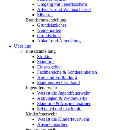
Umgang mit Feuerlöschern
Advents- und Weihnachtszeit
Silvester
Brandschutzerziehung
Grundsätzliches
Kindergarten
Grundschule
Ablauf und Anmeldung
Über uns
Einsatzabteilung
Struktur
Standorte
Einsatzgebiet
Fachbereiche & Sondereinheiten
Aus- und Fortbildung
Stadtfeuerwehrverband
Jugendfeuerwehr
Was ist die Jugendfeuerwehr
Aktivitäten & Wettbewerbe
Standorte & Ansprechpartner
Sei dabei und mach mit!
Kinderfeuerwehr
Was ist die Kinderfeuerwehr
Ansprechpartner
Feuerwehrmusik