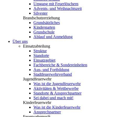
Umgang mit Feuerlöschern
Advents- und Weihnachtszeit
Silvester
Brandschutzerziehung
Grundsätzliches
Kindergarten
Grundschule
Ablauf und Anmeldung
Über uns
Einsatzabteilung
Struktur
Standorte
Einsatzgebiet
Fachbereiche & Sondereinheiten
Aus- und Fortbildung
Stadtfeuerwehrverband
Jugendfeuerwehr
Was ist die Jugendfeuerwehr
Aktivitäten & Wettbewerbe
Standorte & Ansprechpartner
Sei dabei und mach mit!
Kinderfeuerwehr
Was ist die Kinderfeuerwehr
Ansprechpartner
Feuerwehrmusik