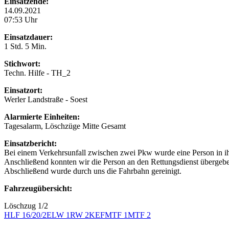
Einsatzende:
14.09.2021
07:53 Uhr
Einsatzdauer:
1 Std. 5 Min.
Stichwort:
Techn. Hilfe - TH_2
Einsatzort:
Werler Landstraße - Soest
Alarmierte Einheiten:
Tagesalarm, Löschzüge Mitte Gesamt
Einsatzbericht:
Bei einem Verkehrsunfall zwischen zwei Pkw wurde eine Person in ihr
Anschließend konnten wir die Person an den Rettungsdienst übergebe
Abschließend wurde durch uns die Fahrbahn gereinigt.
Fahrzeugübersicht:
Löschzug 1/2
HLF 16/20/2
ELW 1
RW 2
KEF
MTF 1
MTF 2